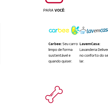
PARA
VOCÊ
:
Carbee:
Seu carro
LavemCasa:
limpo de forma
Lavanderia Delive
sustentável e
no conforto do s
quando quiser.
lar.